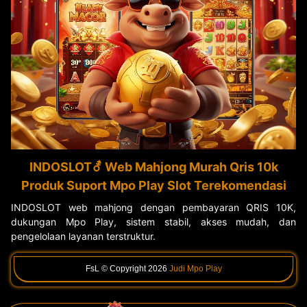
INDOSLOT⚦ Web Mahjong Murah Qris 10k
Produk Suport Mpo Play Slot Terekomendasi
INDOSLOT web mahjong dengan pembayaran QRIS 10K,
dukungan Mpo Play, sistem stabil, akses mudah, dan
pengelolaan layanan terstruktur.
FsL © Copyright 2026
Judi Mpo Play